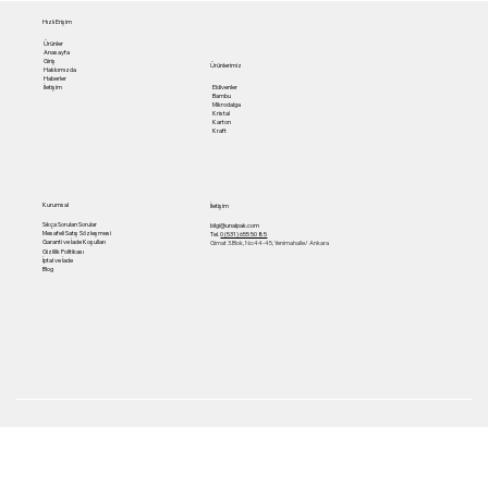
Hızlı Erişim
Ürünler
Anasayfa
Giriş
Ürünlerimiz
Hakkımızda
Haberler
Eldivenler
İletişim
Bambu
Mikrodalga
Kristal
Karton
Kraft
Kurumsal
İletişim
Sıkça Sorulan Sorular
bilgi@unalpak.com
Mesafeli Satış Sözleşmesi
Tel.
0 (531) 655 50 85
Garanti ve İade Koşulları
Gimat 3.Blok, No:44-45, Yenimahalle/ Ankara
Gizlilik Politikası
İptal ve İade
Blog
Gimat 3.Blok, No:44-45, Yenimahalle/ Ankara