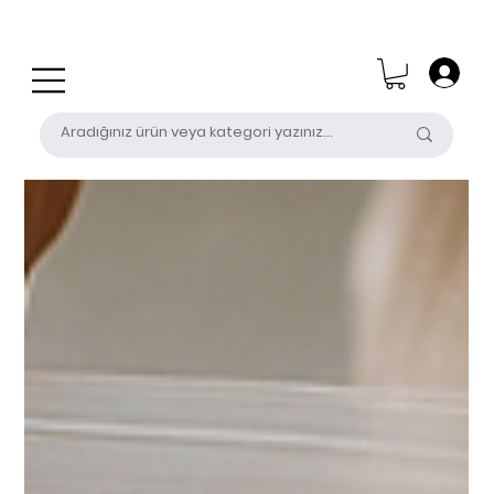
0 (531) 655 50 85
satis@unalpak.com