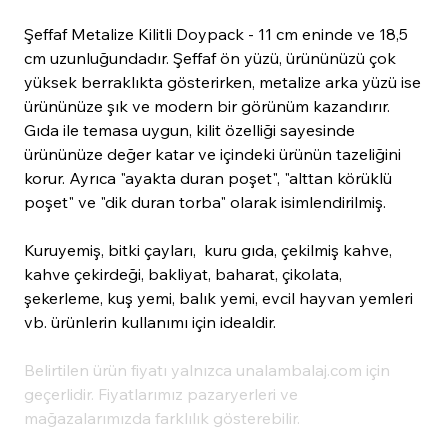
Şeffaf Metalize Kilitli Doypack - 11 cm eninde ve 18,5
cm uzunluğundadır. Şeffaf ön yüzü, ürününüzü çok
yüksek berraklıkta gösterirken, metalize arka yüzü ise
ürününüze şık ve modern bir görünüm kazandırır.
Gıda ile temasa uygun, kilit özelliği sayesinde
ürününüze değer katar ve içindeki ürünün tazeliğini
korur. Ayrıca "ayakta duran poşet", "alttan körüklü
poşet" ve "dik duran torba" olarak isimlendirilmiş.
Kuruyemiş, bitki çayları, kuru gıda, çekilmiş kahve,
kahve çekirdeği, bakliyat, baharat, çikolata,
şekerleme, kuş yemi, balık yemi, evcil hayvan yemleri
vb. ürünlerin kullanımı için idealdir.
Belirtilen ürün fiyatı yalnızca unalambalaj.com için
geçerlidir. Fiyatlarımız pazaryerleri ve
mağazalarımızda farklılık gösterebilir.