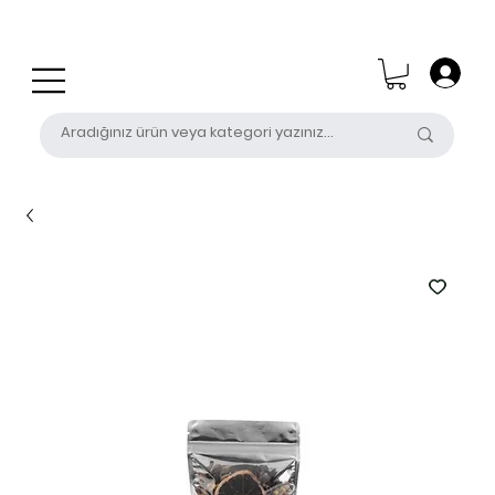
0 (531) 655 50 85
satis@unalpak.com