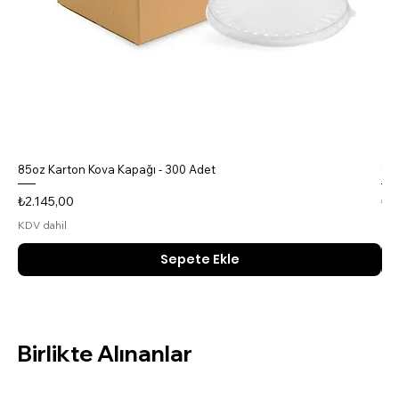
85oz Karton Kova Kapağı - 300 Adet
85o
Fiyat
Fiy
₺2.145,00
₺4
KDV dahil
KDV
Sepete Ekle
Birlikte Alınanlar