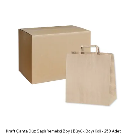
Kraft Çanta Düz Saplı Yemekçi Boy ( Büyük Boy) Koli - 250 Adet
5 B