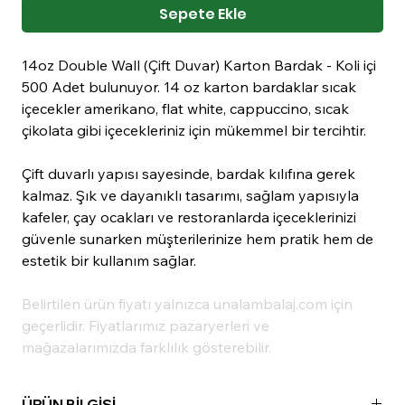
Sepete Ekle
14oz Double Wall (Çift Duvar) Karton Bardak - Koli içi
500 Adet bulunuyor. 14 oz karton bardaklar sıcak
içecekler amerikano, flat white, cappuccino, sıcak
çikolata gibi içecekleriniz için mükemmel bir tercihtir.
Çift duvarlı yapısı sayesinde, bardak kılıfına gerek
kalmaz. Şık ve dayanıklı tasarımı, sağlam yapısıyla
kafeler, çay ocakları ve restoranlarda içeceklerinizi
güvenle sunarken müşterilerinize hem pratik hem de
estetik bir kullanım sağlar.
Belirtilen ürün fiyatı yalnızca unalambalaj.com için
geçerlidir. Fiyatlarımız pazaryerleri ve
mağazalarımızda farklılık gösterebilir.
ÜRÜN BİLGİSİ