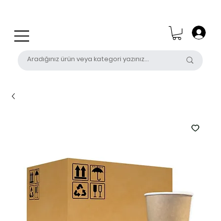
0 (531) 655 50 85
satis@unalpak.com