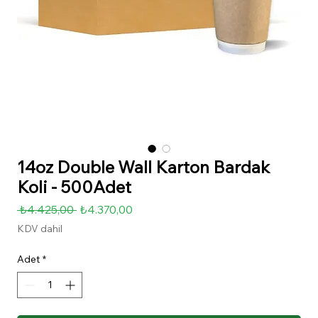
14oz Double Wall Karton Bardak
Koli - 500Adet
Normal
İndirimli
 ₺4.425,00 
₺4.370,00
Fiyat
Fiyat
KDV dahil
Adet
*