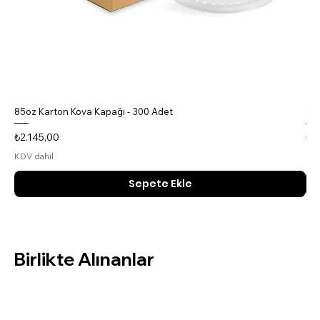
85oz Karton Kova Kapağı - 300 Adet
85o
Fiyat
Fiy
₺2.145,00
₺4
KDV dahil
KDV
Sepete Ekle
Birlikte Alınanlar