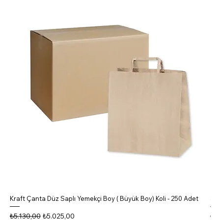
Kraft Çanta Düz Saplı Yemekçi Boy ( Büyük Boy) Koli - 250 Adet
5 B
Normal Fiyat
İndirimli Fiyat
No
₺5.130,00
₺5.025,00
₺4