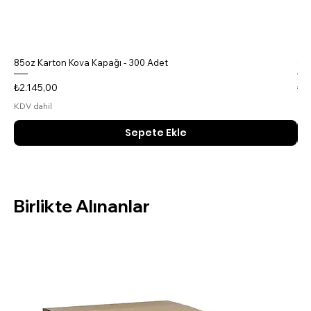
85oz Karton Kova Kapağı - 300 Adet
85o
Fiyat
Fiy
₺2.145,00
₺4
KDV dahil
KDV
Sepete Ekle
Birlikte Alınanlar