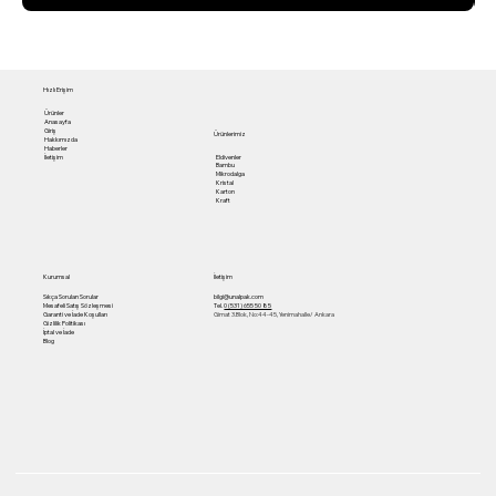
Hızlı Erişim
Ürünler
Anasayfa
Giriş
Ürünlerimiz
Hakkımızda
Haberler
Eldivenler
İletişim
Bambu
Mikrodalga
Kristal
Karton
Kraft
Kurumsal
İletişim
Sıkça Sorulan Sorular
bilgi@unalpak.com
Mesafeli Satış Sözleşmesi
Tel.
0 (531) 655 50 85
Garanti ve İade Koşulları
Gimat 3.Blok, No:44-45, Yenimahalle/ Ankara
Gizlilik Politikası
İptal ve İade
Blog