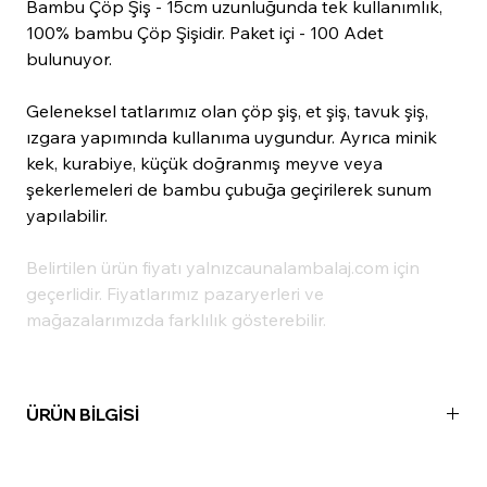
Bambu Çöp Şiş - 15cm uzunluğunda tek kullanımlık,
100% bambu Çöp Şişidir. Paket içi - 100 Adet
bulunuyor.
Geleneksel tatlarımız olan çöp şiş, et şiş, tavuk şiş,
ızgara yapımında kullanıma uygundur. Ayrıca minik
kek, kurabiye, küçük doğranmış meyve veya
şekerlemeleri de bambu çubuğa geçirilerek sunum
yapılabilir.
Belirtilen ürün fiyatı yalnızcaunalambalaj.com için
geçerlidir. Fiyatlarımız pazaryerleri ve
mağazalarımızda farklılık gösterebilir.
ÜRÜN BİLGİSİ
Madde:
Bambu
Uzunluk:
15cm