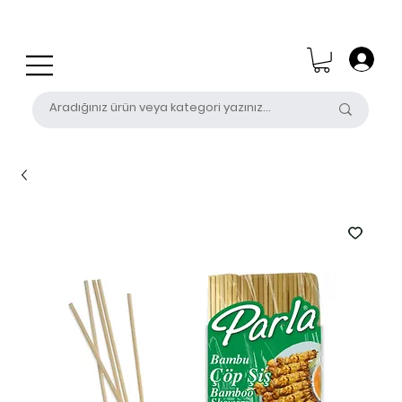
0 (531) 655 50 85
satis@unalpak.com