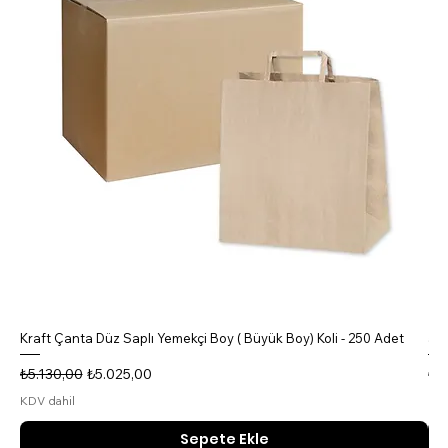
Kraft Çanta Düz Saplı Yemekçi Boy ( Büyük Boy) Koli - 250 Adet
5 B
Normal Fiyat
İndirimli Fiyat
No
₺5.130,00
₺5.025,00
₺4
KDV dahil
KDV
Sepete Ekle