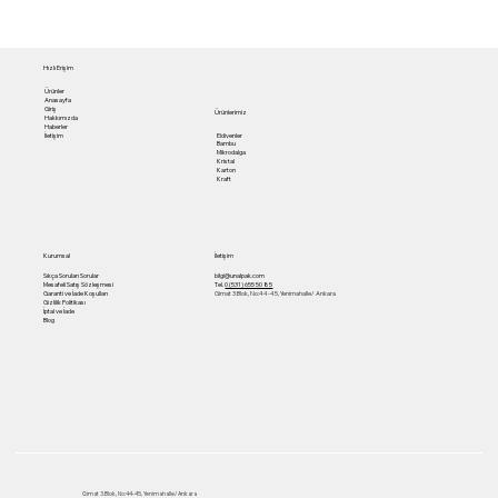
Hızlı Erişim
Ürünler
Anasayfa
Giriş
Ürünlerimiz
Hakkımızda
Haberler
Eldivenler
İletişim
Bambu
Mikrodalga
Kristal
Karton
Kraft
Kurumsal
İletişim
Sıkça Sorulan Sorular
bilgi@unalpak.com
Mesafeli Satış Sözleşmesi
Tel.
0 (531) 655 50 85
Garanti ve İade Koşulları
Gimat 3.Blok, No:44-45, Yenimahalle/ Ankara
Gizlilik Politikası
İptal ve İade
Blog
Gimat 3.Blok, No:44-45, Yenimahalle/ Ankara