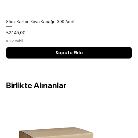
85oz Karton Kova Kapağı - 300 Adet
85o
Fiyat
Fiy
₺2.145,00
₺4
KDV dahil
KDV
Sepete Ekle
Birlikte Alınanlar