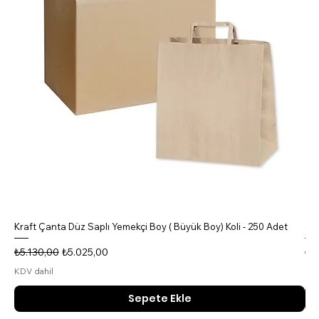
Kraft Çanta Düz Saplı Yemekçi Boy ( Büyük Boy) Koli - 250 Adet
5 B
Normal Fiyat
İndirimli Fiyat
No
₺5.130,00
₺5.025,00
₺4
KDV dahil
KDV
Sepete Ekle