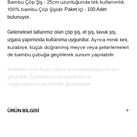
Bambu Çöp Şiş - 25cm uzunluğunda tek kullanımlık,
100% bambu Çöp Şişidir.
Paket içi - 100 Adet
bulunuyor.
Geleneksel tatlarımız olan çöp şiş, et şiş, tavuk şiş,
Ayrıca minik kek,
ızgara yapımında kullanıma uygundur.
kurabiye, küçük doğranmış meyve veya şekerlemeleri
de bambu çubuğa geçirilerek sunum yapılabilir.
Belirtilen ürün fiyatı yalnızca unalambalaj.com için
geçerlidir. Fiyatlarımız pazaryerleri ve
mağazalarımızda farklılık gösterebilir.
ÜRÜN BİLGİSİ
Madde:
Bambu
Uzunluk:
25cm