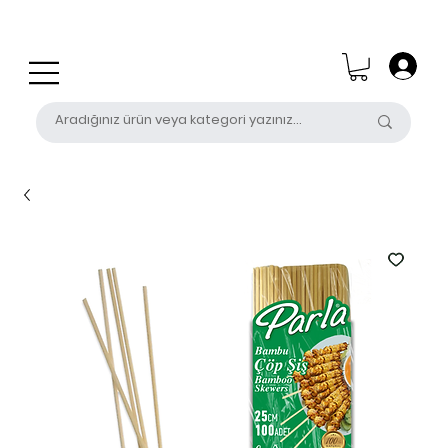
0 (531) 655 50 85
satis@unalpak.com