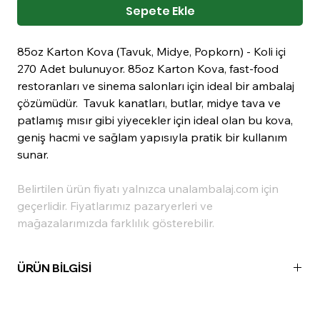
Sepete Ekle
85oz Karton Kova (Tavuk, Midye, Popkorn) - Koli içi
270 Adet bulunuyor. 85oz Karton Kova, fast-food
restoranları ve sinema salonları için ideal bir ambalaj
çözümüdür. Tavuk kanatları, butlar, midye tava ve
patlamış mısır gibi yiyecekler için ideal olan bu kova,
geniş hacmi ve sağlam yapısıyla pratik bir kullanım
sunar.
Belirtilen ürün fiyatı yalnızca unalambalaj.com için
geçerlidir. Fiyatlarımız pazaryerleri ve
mağazalarımızda farklılık gösterebilir.
ÜRÜN BİLGİSİ
Madde:
Karton
Hacim:
85 oz (2500 ml)