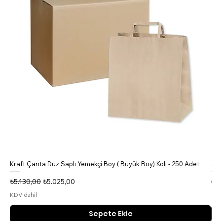
Kraft Çanta Düz Saplı Yemekçi Boy ( Büyük Boy) Koli - 250 Adet
5 B
Normal Fiyat
İndirimli Fiyat
No
₺5.130,00
₺5.025,00
₺4
KDV dahil
KDV
Sepete Ekle