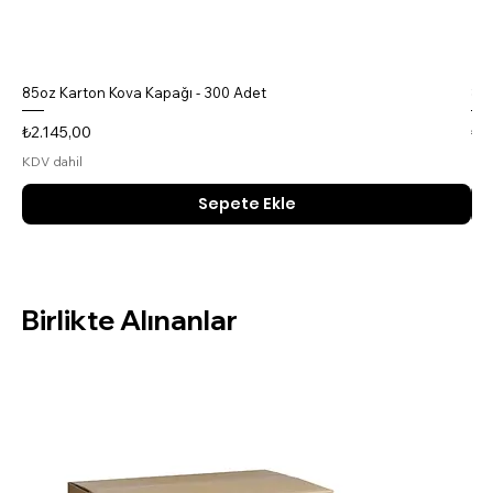
85oz Karton Kova Kapağı - 300 Adet
85o
Fiyat
Fiy
₺2.145,00
₺4
KDV dahil
KDV
Sepete Ekle
Birlikte Alınanlar