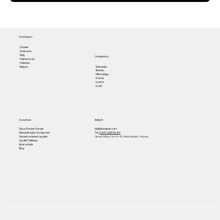
Hızlı Erişim
Ürünler
Anasayfa
Giriş
Ürünlerimiz
Hakkımızda
Haberler
Eldivenler
İletişim
Bambu
Mikrodalga
Kristal
Karton
Kraft
Kurumsal
İletişim
Sıkça Sorulan Sorular
bilgi@unalpak.com
Mesafeli Satış Sözleşmesi
Tel.
0 (531) 655 50 85
Garanti ve İade Koşulları
Gimat 3.Blok, No:44-45, Yenimahalle/ Ankara
Gizlilik Politikası
İptal ve İade
Blog