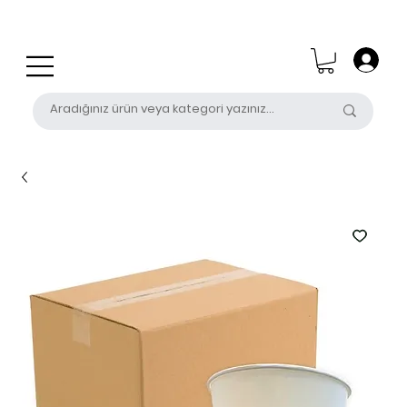
0 (531) 655 50 85
satis@unalpak.com