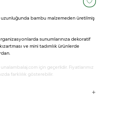
m uzunluğunda bambu malzemeden üretilmiş
 organizasyonlarda sunumlarınıza dekoratif
 kızartması ve mini tadımlık ürünlerde
rdan.
a unalambalaj.com için geçerlidir. Fiyatlarımız
da farklılık gösterebilir.