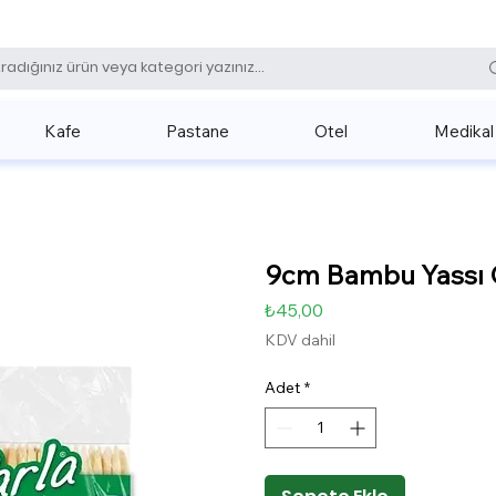
0 (531) 
Kafe
Pastane
Otel
Medikal
9cm Bambu Yassı Ç
Fiyat
₺45,00
KDV dahil
Adet
*