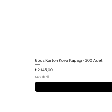
85oz Karton Kova Kapağı - 300 Adet
Fiyat
₺2.145,00
KDV dahil