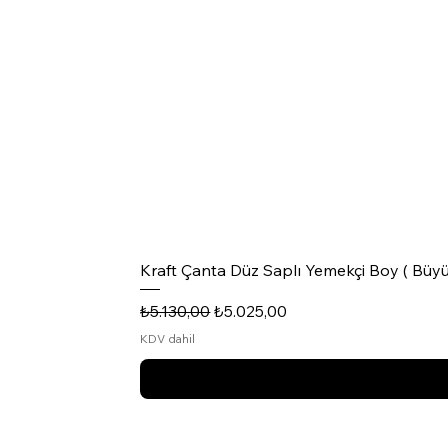
Kraft Çanta Düz Saplı Yemekçi Boy ( Büyü
Normal Fiyat
İndirimli Fiyat
₺5.130,00
₺5.025,00
KDV dahil