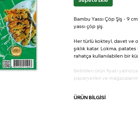
Sepete Ekle
Bambu Yassı Çöp Şiş - 9 c
yassı çöp şiş.
Her türlü kokteyl, davet ve
şıklık katar. Lokma, patates
rahatça kullanılabilen bir kü
Belirtilen ürün fiyatı yalnızc
pazaryerleri ve mağazalarımız
ÜRÜN BİLGİSİ
Madde:
Bambu
Uzunluk:
9cm
Paket İçi:
50 Adet