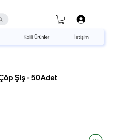
satis@unalpak.com
655 50 85
Kolili Ürünler
İletişim
öp Şiş - 50Adet