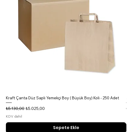
Kraft Çanta Düz Saplı Yemekçi Boy ( Büyük Boy) Koli - 250 Adet
5 B
Normal Fiyat
İndirimli Fiyat
No
₺5.130,00
₺5.025,00
₺4
KDV dahil
KDV
Sepete Ekle