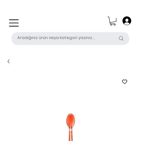
0 (531) 655 50 85
satis@unalpak.com