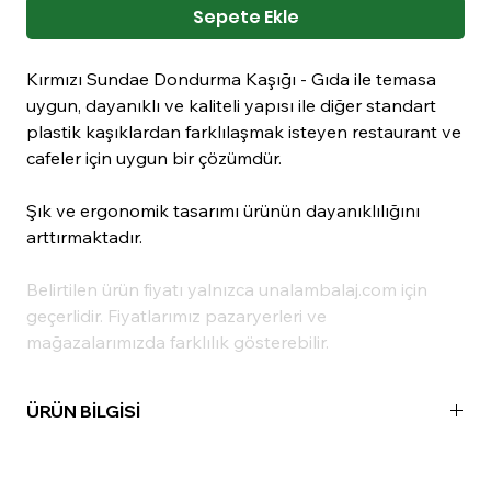
Sepete Ekle
Kırmızı Sundae Dondurma Kaşığı - Gıda ile temasa
uygun, dayanıklı ve kaliteli yapısı ile diğer standart
plastik kaşıklardan farklılaşmak isteyen restaurant ve
cafeler için uygun bir çözümdür.
Şık ve ergonomik tasarımı ürünün dayanıklılığını
arttırmaktadır.
Belirtilen ürün fiyatı yalnızca unalambalaj.com için
geçerlidir. Fiyatlarımız pazaryerleri ve
mağazalarımızda farklılık gösterebilir.
ÜRÜN BİLGİSİ
Madde:
POLİSTİREN
Renk:
Siyah