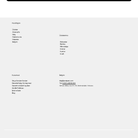
Hızlı Erişim
Ürünler
Anasayfa
Giriş
Ürünlerimiz
Hakkımızda
Haberler
Eldivenler
İletişim
Bambu
Mikrodalga
Kristal
Karton
Kraft
Kurumsal
İletişim
Sıkça Sorulan Sorular
bilgi@unalpak.com
Mesafeli Satış Sözleşmesi
Tel.
0 (531) 655 50 85
Garanti ve İade Koşulları
Gimat 3.Blok, No:44-45, Yenimahalle/ Ankara
Gizlilik Politikası
İptal ve İade
Blog