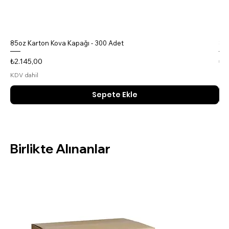
85oz Karton Kova Kapağı - 300 Adet
85o
Fiyat
Fiy
₺2.145,00
₺4
KDV dahil
KDV
Sepete Ekle
Birlikte Alınanlar