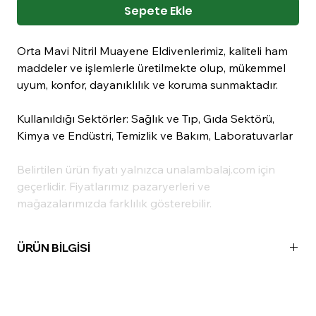
Sepete Ekle
Orta Mavi Nitril Muayene Eldivenlerimiz, kaliteli ham
maddeler ve işlemlerle üretilmekte olup, mükemmel
uyum, konfor, dayanıklılık ve koruma sunmaktadır.
Kullanıldığı Sektörler: Sağlık ve Tıp, Gıda Sektörü,
Kimya ve Endüstri, Temizlik ve Bakım, Laboratuvarlar
Belirtilen ürün fiyatı yalnızca unalambalaj.com için
geçerlidir. Fiyatlarımız pazaryerleri ve
mağazalarımızda farklılık gösterebilir.
ÜRÜN BİLGİSİ
Madde:
Nitril
Renk:
Mavi
Ölçü:
Orta