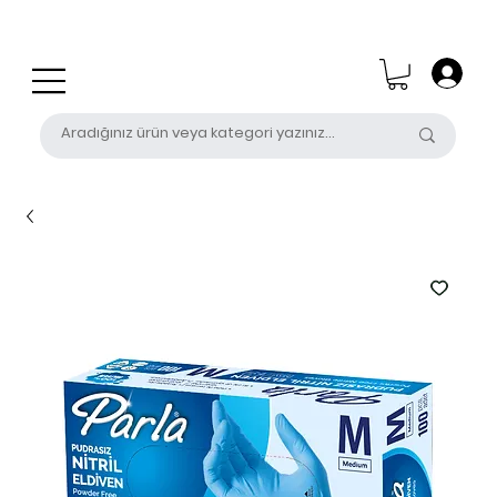
0 (531) 655 50 85
satis@unalpak.com