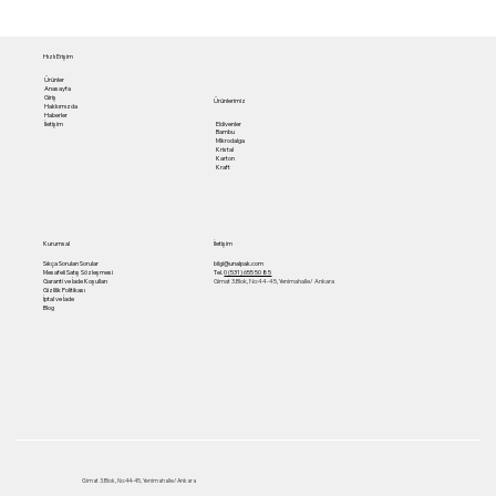
Hızlı Erişim
Ürünler
Anasayfa
Giriş
Ürünlerimiz
Hakkımızda
Haberler
Eldivenler
İletişim
Bambu
Mikrodalga
Kristal
Karton
Kraft
Kurumsal
İletişim
Sıkça Sorulan Sorular
bilgi@unalpak.com
Mesafeli Satış Sözleşmesi
Tel.
0 (531) 655 50 85
Garanti ve İade Koşulları
Gimat 3.Blok, No:44-45, Yenimahalle/ Ankara
Gizlilik Politikası
İptal ve İade
Blog
Gimat 3.Blok, No:44-45, Yenimahalle/ Ankara