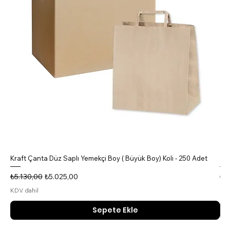
Kraft Çanta Düz Saplı Yemekçi Boy ( Büyük Boy) Koli - 250 Adet
5 B
Normal Fiyat
İndirimli Fiyat
No
₺5.130,00
₺5.025,00
₺4
KDV dahil
KDV
Sepete Ekle