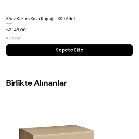
85oz Karton Kova Kapağı - 300 Adet
85o
Fiyat
Fiy
₺2.145,00
₺4
KDV dahil
KDV
Sepete Ekle
Birlikte Alınanlar