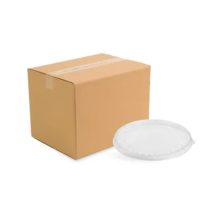
Kod:
V163