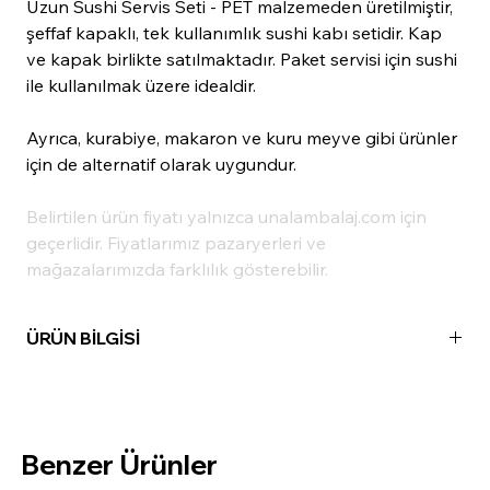
Uzun Sushi Servis Seti - PET malzemeden üretilmiştir,
şeffaf kapaklı, tek kullanımlık sushi kabı setidir. Kap
ve kapak birlikte satılmaktadır. Paket servisi için sushi
ile kullanılmak üzere idealdir.
Ayrıca, kurabiye, makaron ve kuru meyve gibi ürünler
için de alternatif olarak uygundur.
Belirtilen ürün fiyatı yalnızca unalambalaj.com için
geçerlidir. Fiyatlarımız pazaryerleri ve
mağazalarımızda farklılık gösterebilir.
ÜRÜN BİLGİSİ
Madde:
PET
Ölçü:
218x91 mm
Renk:
Şeffaf
Benzer Ürünler
Paket İçi:
100 Adet
Koli İçi:
700 Adet