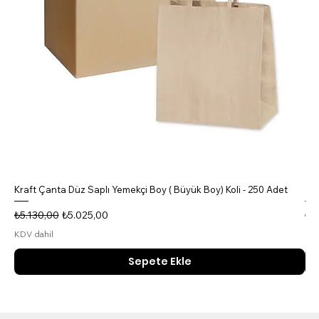
Kraft Çanta Düz Saplı Yemekçi Boy ( Büyük Boy) Koli - 250 Adet
5 B
Normal Fiyat
İndirimli Fiyat
No
₺5.130,00
₺5.025,00
₺4
KDV dahil
KDV
Sepete Ekle