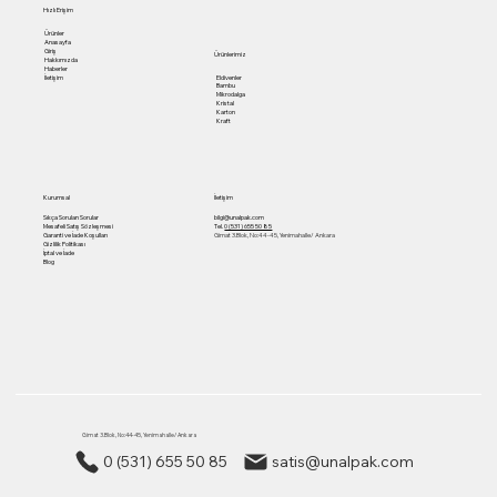
Hızlı Erişim
Ürünler
Anasayfa
Giriş
Ürünlerimiz
Hakkımızda
Haberler
Eldivenler
İletişim
Bambu
Mikrodalga
Kristal
Karton
Kraft
Kurumsal
İletişim
Sıkça Sorulan Sorular
bilgi@unalpak.com
Mesafeli Satış Sözleşmesi
Tel.
0 (531) 655 50 85
Garanti ve İade Koşulları
Gimat 3.Blok, No:44-45, Yenimahalle/ Ankara
Gizlilik Politikası
İptal ve İade
Blog
Gimat 3.Blok, No:44-45, Yenimahalle/ Ankara
0 (531) 655 50 85
satis@unalpak.com