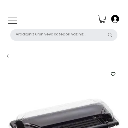
0 (531) 655 50 85
satis@unalpak.com