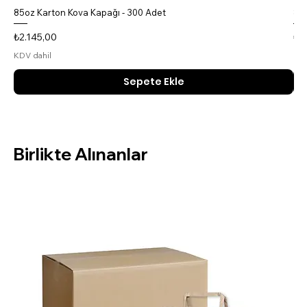
85oz Karton Kova Kapağı - 300 Adet
85o
Fiyat
Fiy
₺2.145,00
₺4
KDV dahil
KDV
Sepete Ekle
Birlikte Alınanlar