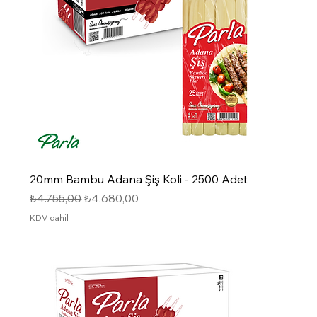
20mm Bambu Adana Şiş Koli - 2500 Adet
Normal Fiyat
İndirimli Fiyat
₺4.755,00
₺4.680,00
KDV dahil