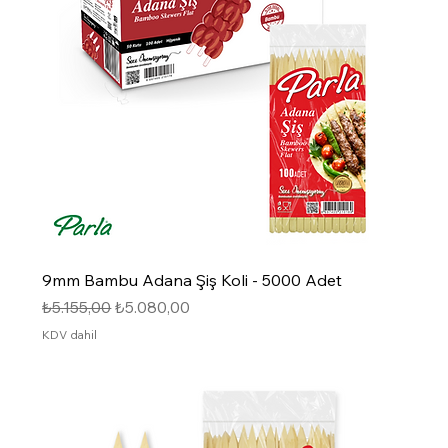
9mm Bambu Adana Şiş Koli - 5000 Adet
Normal Fiyat
İndirimli Fiyat
₺5.155,00
₺5.080,00
KDV dahil