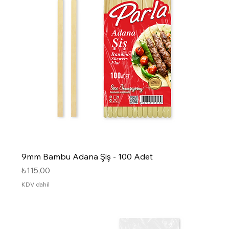
9mm Bambu Adana Şiş - 100 Adet
Fiyat
₺115,00
KDV dahil