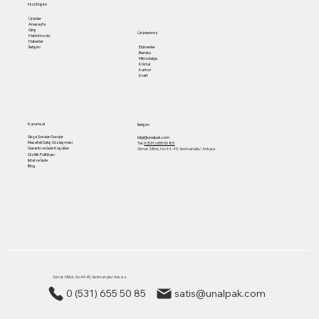
Hızlı Erişim
Ürünler
Anasayfa
Giriş
Ürünlerimiz
Hakkımızda
Haberler
Eldivenler
İletişim
Bambu
Mikrodalga
Kristal
Karton
Kraft
Kurumsal
İletişim
Sıkça Sorulan Sorular
bilgi@unalpak.com
Mesafeli Satış Sözleşmesi
Tel.
0 (531) 655 50 85
Garanti ve İade Koşulları
Gimat 3.Blok, No:44-45, Yenimahalle/ Ankara
Gizlilik Politikası
İptal ve İade
Blog
Gimat 3.Blok, No:44-45, Yenimahalle/ Ankara
0 (531) 655 50 85
satis@unalpak.com