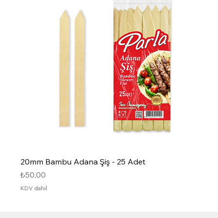
20mm Bambu Adana Şiş - 25 Adet
Fiyat
₺50,00
KDV dahil