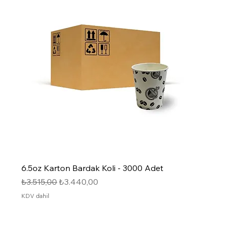
6.5oz Karton Bardak Koli - 3000 Adet
Normal Fiyat
İndirimli Fiyat
₺3.515,00
₺3.440,00
KDV dahil