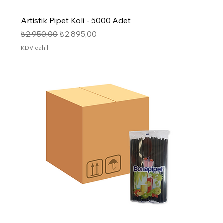
Artistik Pipet Koli - 5000 Adet
Normal Fiyat
İndirimli Fiyat
₺2.950,00
₺2.895,00
KDV dahil