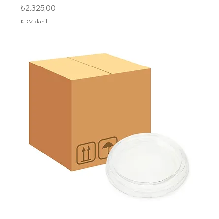
Fiyat
₺2.325,00
KDV dahil