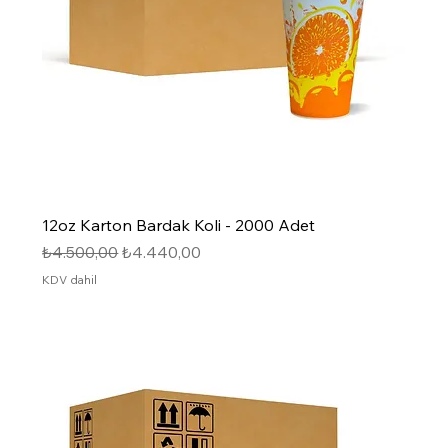
12oz Karton Bardak Koli - 2000 Adet
Normal Fiyat
İndirimli Fiyat
₺4.500,00
₺4.440,00
KDV dahil