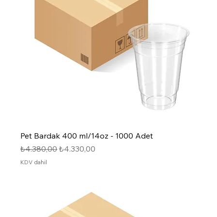
Pet Bardak 400 ml/14oz - 1000 Adet
Normal Fiyat
İndirimli Fiyat
₺4.380,00
₺4.330,00
KDV dahil