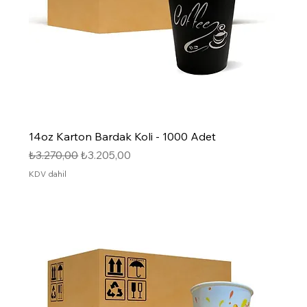
14oz Karton Bardak Koli - 1000 Adet
Normal Fiyat
İndirimli Fiyat
₺3.270,00
₺3.205,00
KDV dahil