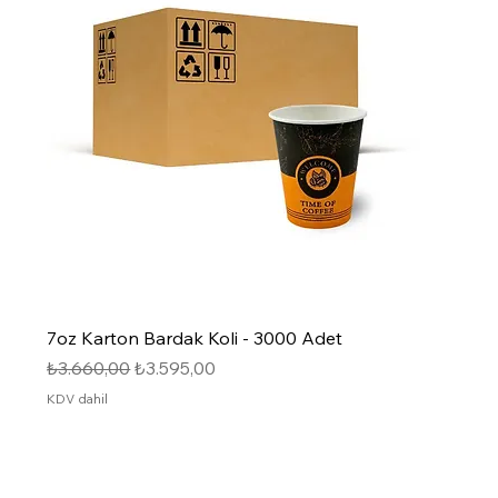
7oz Karton Bardak Koli - 3000 Adet
Normal Fiyat
İndirimli Fiyat
₺3.660,00
₺3.595,00
KDV dahil