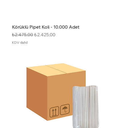
Körüklü Pipet Koli - 10.000 Adet
Normal Fiyat
İndirimli Fiyat
₺2.475,00
₺2.425,00
KDV dahil