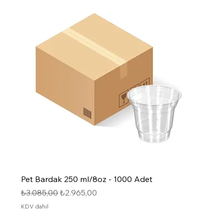
Pet Bardak 250 ml/8oz - 1000 Adet
Normal Fiyat
İndirimli Fiyat
₺3.085,00
₺2.965,00
KDV dahil