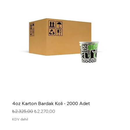
4oz Karton Bardak Koli - 2000 Adet
Normal Fiyat
İndirimli Fiyat
₺2.325,00
₺2.270,00
KDV dahil