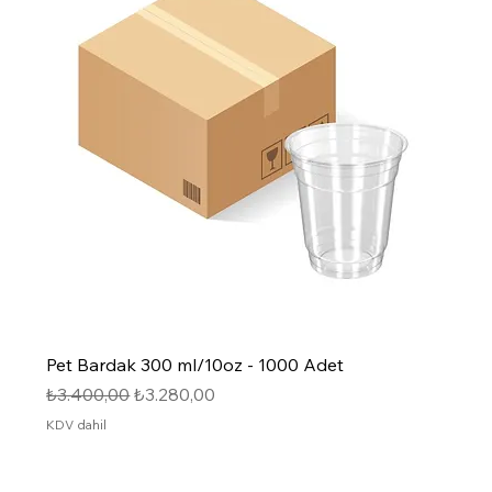
Pet Bardak 300 ml/10oz - 1000 Adet
Normal Fiyat
İndirimli Fiyat
₺3.400,00
₺3.280,00
KDV dahil