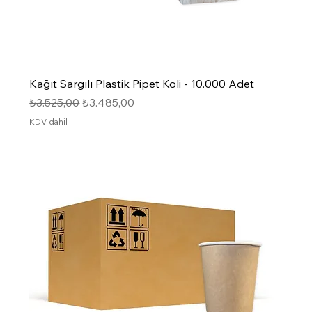
Kağıt Sargılı Plastik Pipet Koli - 10.000 Adet
Normal Fiyat
İndirimli Fiyat
₺3.525,00
₺3.485,00
KDV dahil