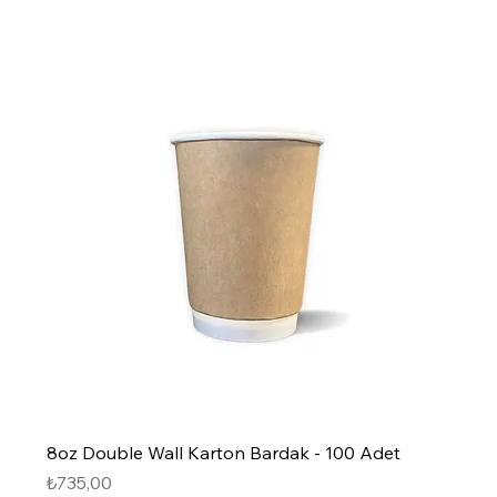
8oz Double Wall Karton Bardak - 100 Adet
Fiyat
₺735,00