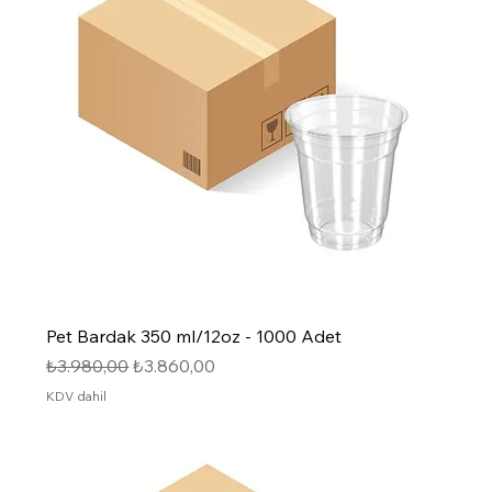
Pet Bardak 350 ml/12oz - 1000 Adet
Normal Fiyat
İndirimli Fiyat
₺3.980,00
₺3.860,00
KDV dahil