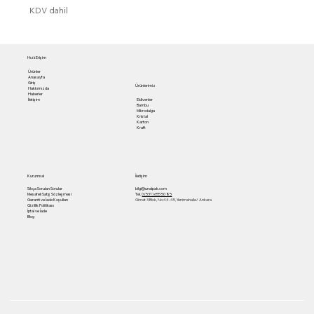
KDV dahil
Hızlı Erişim
Ürünler
Anasayfa
Giriş
Ürünlerimiz
Hakkımızda
Haberler
Eldivenler
İletişim
Bambu
Mikrodalga
Kristal
Karton
Kraft
Kurumsal
İletişim
Sıkça Sorulan Sorular
bilgi@unalpak.com
Mesafeli Satış Sözleşmesi
Tel.
0 (531) 655 50 85
Garanti ve İade Koşulları
Gimat 3.Blok, No:44-45, Yenimahalle/ Ankara
Gizlilik Politikası
İptal ve İade
Blog