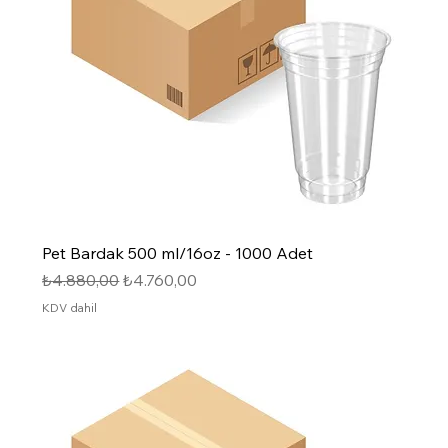
Pet Bardak 500 ml/16oz - 1000 Adet
Normal Fiyat
İndirimli Fiyat
₺4.880,00
₺4.760,00
KDV dahil