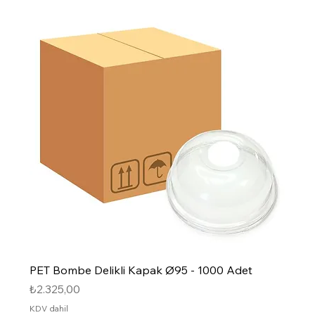
PET Bombe Delikli Kapak Ø95 - 1000 Adet
Fiyat
₺2.325,00
KDV dahil