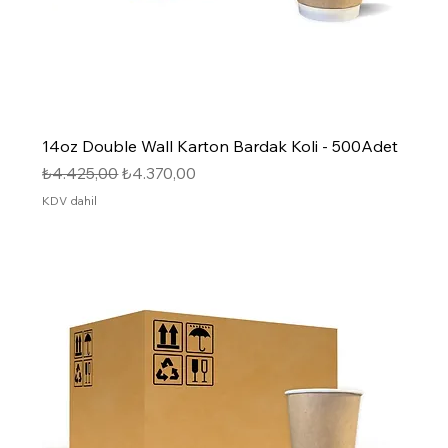
14oz Double Wall Karton Bardak Koli - 500Adet
Normal Fiyat
İndirimli Fiyat
₺4.425,00
₺4.370,00
KDV dahil