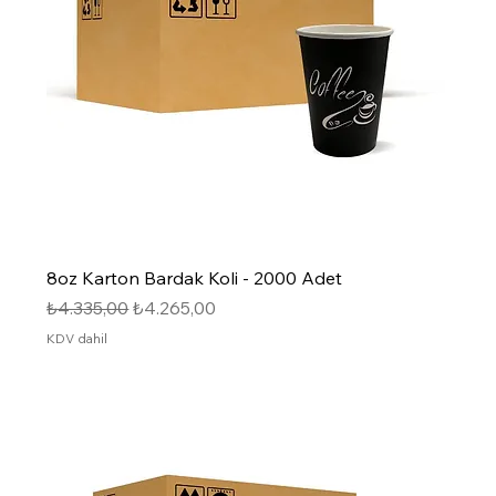
8oz Karton Bardak Koli - 2000 Adet
Normal Fiyat
İndirimli Fiyat
₺4.335,00
₺4.265,00
KDV dahil