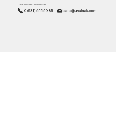
Gimat 3.Blok, No:44-45, Yenimahalle/ Ankara
0 (531) 655 50 85
satis@unalpak.com