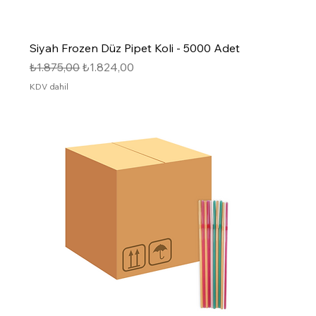
Siyah Frozen Düz Pipet Koli - 5000 Adet
Normal Fiyat
İndirimli Fiyat
₺1.875,00
₺1.824,00
KDV dahil