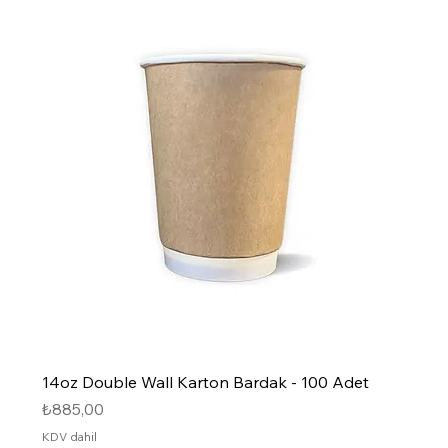
14oz Double Wall Karton Bardak - 100 Adet
Fiyat
₺885,00
KDV dahil