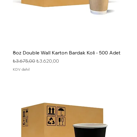
8oz Double Wall Karton Bardak Koli - 500 Adet
Normal Fiyat
İndirimli Fiyat
₺3.675,00
₺3.620,00
KDV dahil