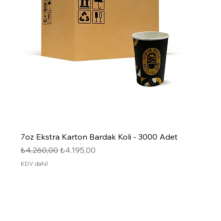
7oz Ekstra Karton Bardak Koli - 3000 Adet
Normal Fiyat
İndirimli Fiyat
₺4.260,00
₺4.195,00
KDV dahil