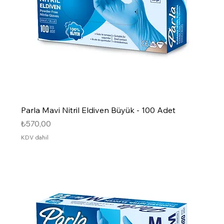
Parla Mavi Nitril Eldiven Büyük - 100 Adet
Fiyat
₺570,00
KDV dahil