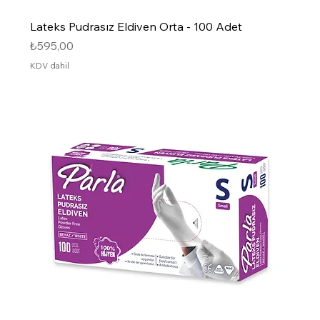
Lateks Pudrasız Eldiven Orta - 100 Adet
Fiyat
₺595,00
KDV dahil