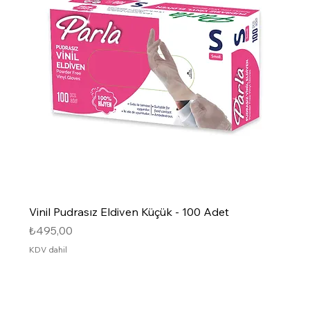
Vinil Pudrasız Eldiven Küçük - 100 Adet
Fiyat
₺495,00
KDV dahil