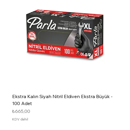
Ekstra Kalın Siyah Nitril Eldiven Ekstra Büyük -
100 Adet
Fiyat
₺665,00
KDV dahil