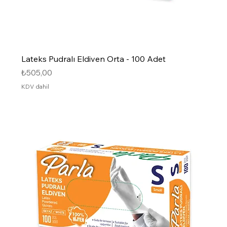
Lateks Pudralı Eldiven Orta - 100 Adet
Fiyat
₺505,00
KDV dahil