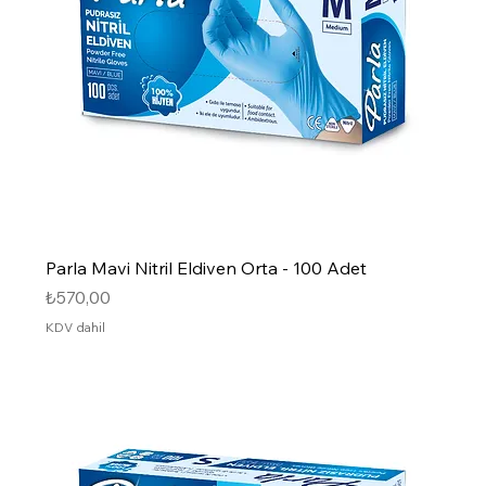
Parla Mavi Nitril Eldiven Orta - 100 Adet
Fiyat
₺570,00
KDV dahil