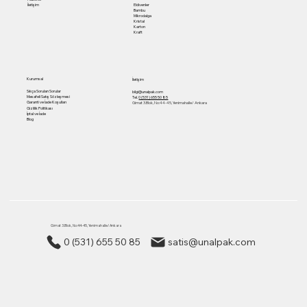
Eldivenler
İletişim
Bambu
Mikrodalga
Kristal
Karton
Kraft
Kurumsal
İletişim
Sıkça Sorulan Sorular
bilgi@unalpak.com
Mesafeli Satış Sözleşmesi
Tel.
0 (531) 655 50 85
Garanti ve İade Koşulları
Gimat 3.Blok, No:44-45, Yenimahalle/ Ankara
Gizlilik Politikası
İptal ve İade
Blog
Gimat 3.Blok, No:44-45, Yenimahalle/ Ankara
0 (531) 655 50 85
satis@unalpak.com