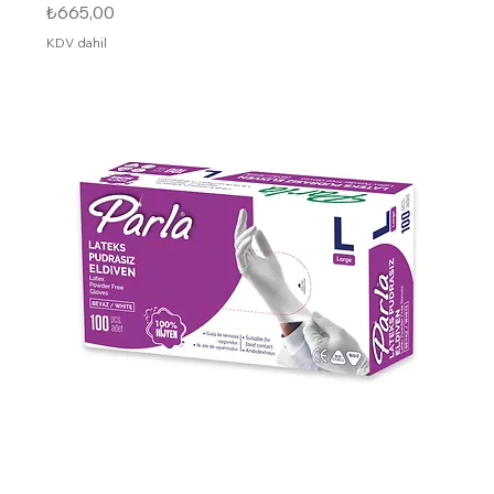
Fiyat
₺665,00
KDV dahil