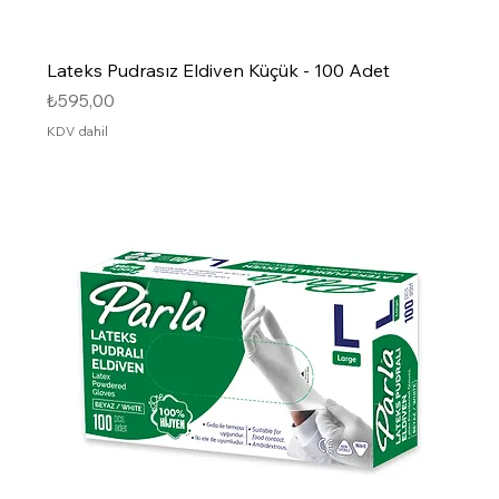
Lateks Pudrasız Eldiven Küçük - 100 Adet
Fiyat
₺595,00
KDV dahil