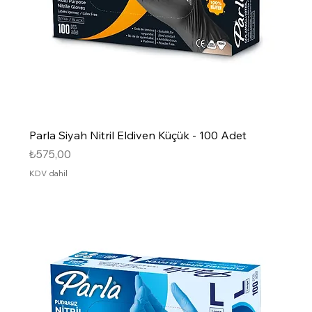
Parla Siyah Nitril Eldiven Küçük - 100 Adet
Fiyat
₺575,00
KDV dahil