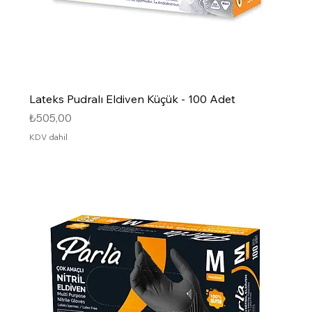
Lateks Pudralı Eldiven Küçük - 100 Adet
Fiyat
₺505,00
KDV dahil