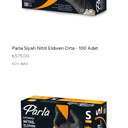
Parla Siyah Nitril Eldiven Orta - 100 Adet
Fiyat
₺575,00
KDV dahil