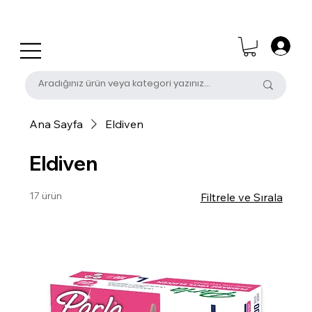
0 (531) 655 50 85
satis@unalpak.com
Ana Sayfa
Eldiven
Eldiven
17 ürün
Filtrele ve Sırala