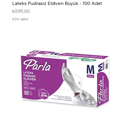
Lateks Pudrasız Eldiven Büyük - 100 Adet
Fiyat
₺595,00
KDV dahil