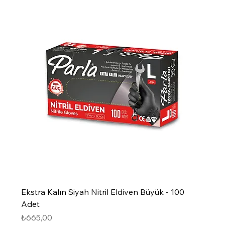
Ekstra Kalın Siyah Nitril Eldiven Büyük - 100
Adet
Fiyat
₺665,00