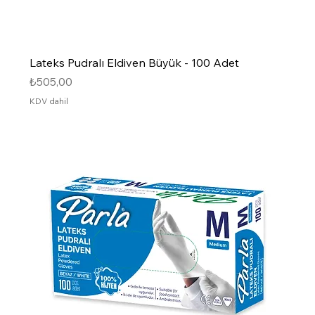
Lateks Pudralı Eldiven Büyük - 100 Adet
Fiyat
₺505,00
KDV dahil