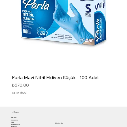
Parla Mavi Nitril Eldiven Küçük - 100 Adet
Fiyat
₺570,00
KDV dahil
Hızlı Erişim
Ürünler
Anasayfa
Giriş
Ürünlerimiz
Hakkımızda
Haberler