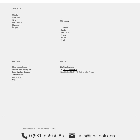
Hızlı Erişim
Ürünler
Anasayfa
Giriş
Ürünlerimiz
Hakkımızda
Haberler
Eldivenler
İletişim
Bambu
Mikrodalga
Kristal
Karton
Kraft
Kurumsal
İletişim
Sıkça Sorulan Sorular
bilgi@unalpak.com
Mesafeli Satış Sözleşmesi
Tel.
0 (531) 655 50 85
Garanti ve İade Koşulları
Gimat 3.Blok, No:44-45, Yenimahalle/ Ankara
Gizlilik Politikası
İptal ve İade
Blog
Gimat 3.Blok, No:44-45, Yenimahalle/ Ankara
0 (531) 655 50 85
satis@unalpak.com