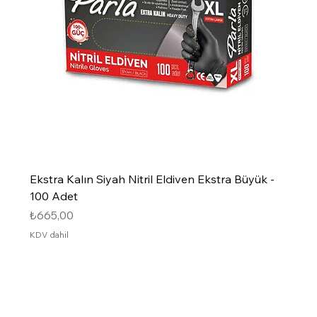
Ekstra Kalın Siyah Nitril Eldiven Ekstra Büyük -
100 Adet
Fiyat
₺665,00
KDV dahil