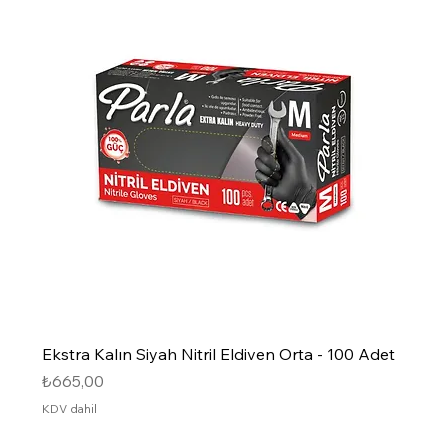
Ekstra Kalın Siyah Nitril Eldiven Orta - 100 Adet
Fiyat
₺665,00
KDV dahil