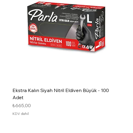
Ekstra Kalın Siyah Nitril Eldiven Büyük - 100
Adet
Fiyat
₺665,00
KDV dahil