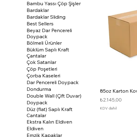
Bambu Yassı Çöp Şişler
Bardaklar
Bardaklar Sliding
Best Sellers
Beyaz Dar Pencereli
Doypack
Bölmeli Ürünler
Büklüm Saplı Kraft
Çantalar
Çok Satanlar
Çöp Poşetleri
Çorba Kaseleri
Dar Pencereli Doypack
Dondurma
85oz Karton Ko
Double Wall (Çift Duvar)
Fiyat
₺2.145,00
Doypack
KDV dahil
Düz (flat) Saplı Kraft
Cantalar
Ekstra Kalın Eldiven
Eldiven
Emzik Kapaklar