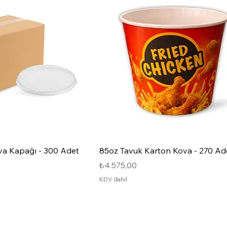
va Kapağı - 300 Adet
85oz Tavuk Karton Kova - 270 Ad
Fiyat
₺4.575,00
KDV dahil