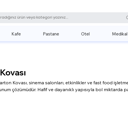
0 (531) 
Kafe
Pastane
Otel
Medikal
Kovası
on Kovası, sinema salonları, etkinlikler ve fast food işletmele
unum çözümüdür. Hafif ve dayanıklı yapısıyla bol miktarda pa
 tanır. Renkli ve dikkat çekici tasarımıyla hem görsellik hem 
 müşteri deneyimini artırır.