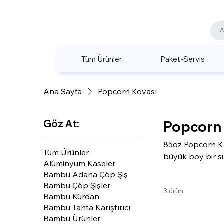
Tüm Ürünler
Paket-Servis
Ana Sayfa
Popcorn Kovası
Göz At:
Popcorn 
85oz Popcorn Kart
Tüm Ürünler
büyük boy bir s
Alüminyum Kaseler
servisine olanak
Bambu Adana Çöp Şiş
kolaylığı sunarak
Bambu Çöp Şişler
3 ürün
Bambu Kürdan
Bambu Tahta Karıştırıcı
Bambu Ürünler