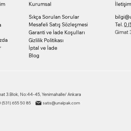
şim
Kurumsal
İletişi
Sıkça Sorulan Sorular
bilgi@
Tel.
0 (
Mesafeli Satış Sözleşmesi
a
Gimat 
Garanti ve İade Koşulları
zda
Gizlilik Politikası
r
İptal ve İade
Blog
at 3.Blok, No:44-45, Yenimahalle/ Ankara
0 (531) 655 50 85
satis@unalpak.com