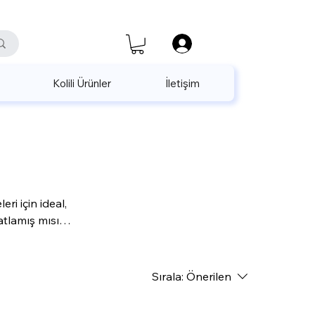
satis@unalpak.com
655 50 85
Kolili Ürünler
İletişim
ri için ideal,
tlamış mısır
de kullanım
Sırala:
Önerilen