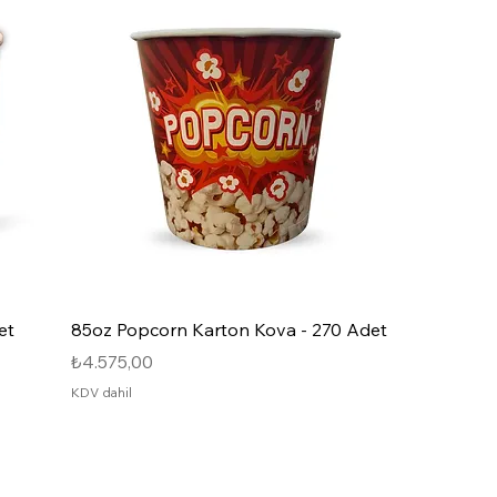
et
85oz Popcorn Karton Kova - 270 Adet
Fiyat
₺4.575,00
KDV dahil