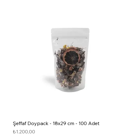
Şeffaf Doypack - 18x29 cm - 100 Adet
Fiyat
₺1.200,00