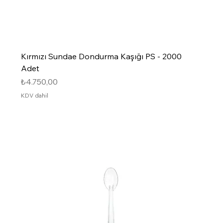
Kırmızı Sundae Dondurma Kaşığı PS - 2000
Adet
Fiyat
₺4.750,00
KDV dahil