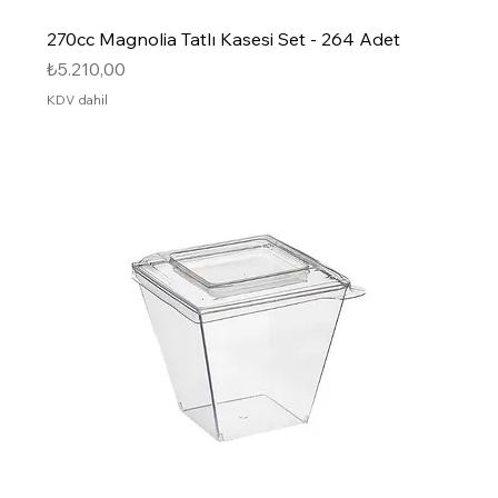
270cc Magnolia Tatlı Kasesi Set - 264 Adet
Fiyat
₺5.210,00
KDV dahil