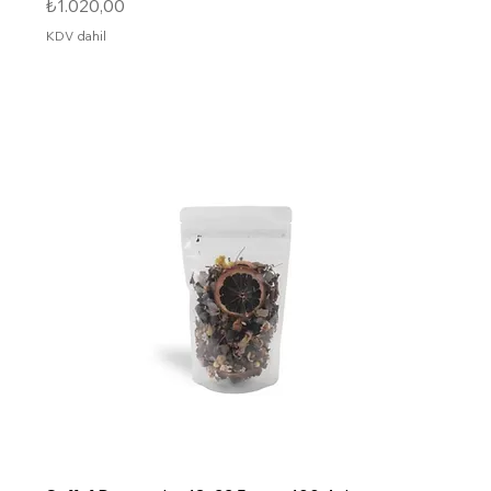
Fiyat
₺1.020,00
KDV dahil