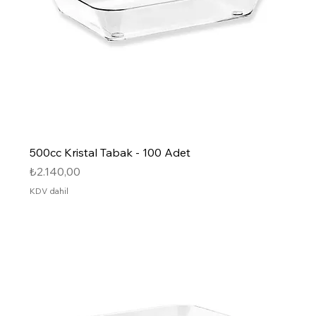
500cc Kristal Tabak - 100 Adet
Fiyat
₺2.140,00
KDV dahil