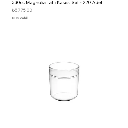
330cc Magnolia Tatlı Kasesi Set - 220 Adet
Fiyat
₺5.775,00
KDV dahil