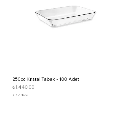
250cc Kristal Tabak - 100 Adet
Fiyat
₺1.440,00
KDV dahil