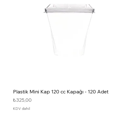
Plastik Mini Kap 120 cc Kapağı - 120 Adet
Fiyat
₺325,00
KDV dahil