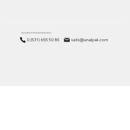
Gimat 3.Blok, No:44-45, Yenimahalle/ Ankara
0 (531) 655 50 85
satis@unalpak.com