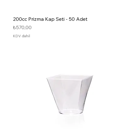
200cc Prizma Kap Seti - 50 Adet
Fiyat
₺570,00
KDV dahil