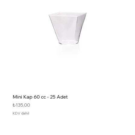
Mini Kap 60 cc - 25 Adet
Fiyat
₺135,00
KDV dahil