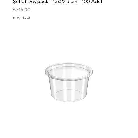
Şeffaf Doypack - 13x22,5 cm - 100 Adet
Fiyat
₺715,00
KDV dahil