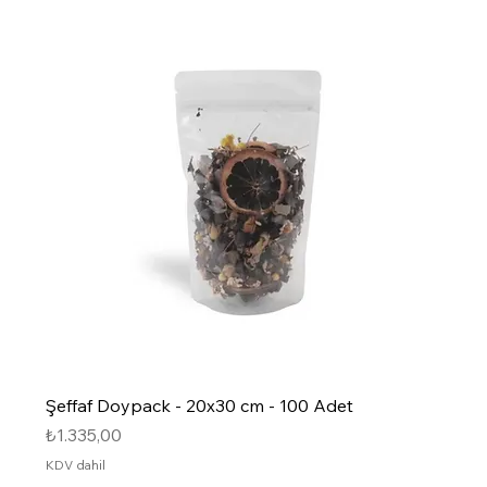
Şeffaf Doypack - 20x30 cm - 100 Adet
Fiyat
₺1.335,00
KDV dahil