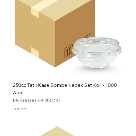
250cc Tatlı Kase Bombe Kapak Set Koli - 1000
Adet
Normal Fiyat
İndirimli Fiyat
₺8.400,00
₺8.250,00
KDV dahil