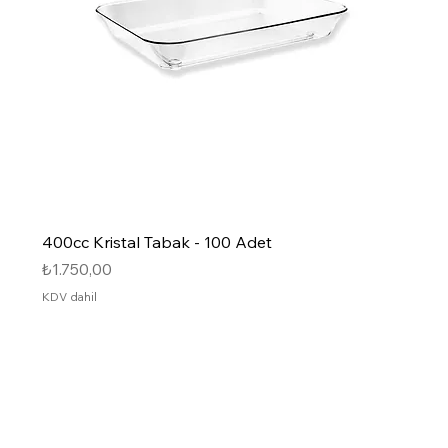
400cc Kristal Tabak - 100 Adet
Fiyat
₺1.750,00
KDV dahil