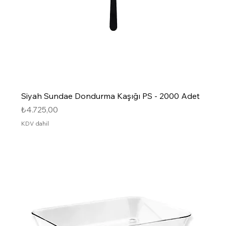
Siyah Sundae Dondurma Kaşığı PS - 2000 Adet
Fiyat
₺4.725,00
KDV dahil