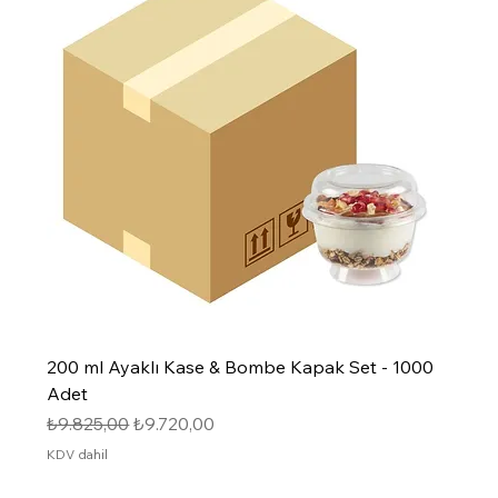
200 ml Ayaklı Kase & Bombe Kapak Set - 1000
Adet
Normal Fiyat
İndirimli Fiyat
₺9.825,00
₺9.720,00
KDV dahil