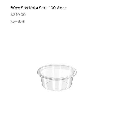
80cc Sos Kabı Set - 100 Adet
Fiyat
₺310,00
KDV dahil