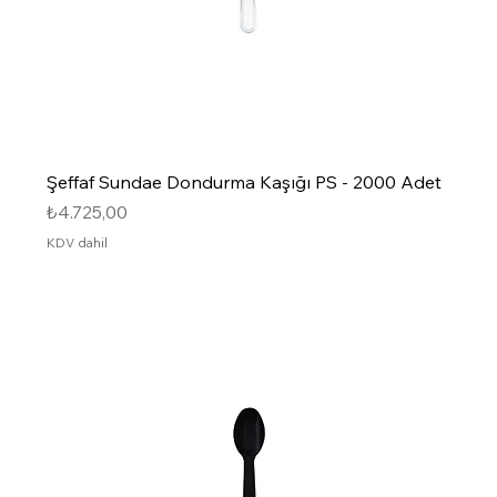
Şeffaf Sundae Dondurma Kaşığı PS - 2000 Adet
Fiyat
₺4.725,00
KDV dahil