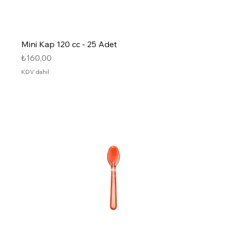
Mini Kap 120 cc - 25 Adet
Fiyat
₺160,00
KDV dahil