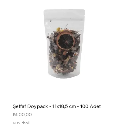
Şeffaf Doypack - 11x18,5 cm - 100 Adet
Fiyat
₺500,00
KDV dahil