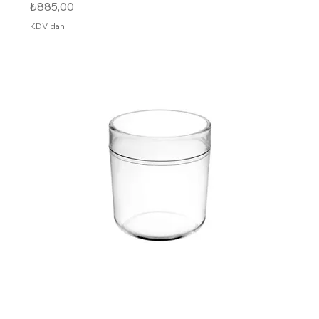
Fiyat
₺885,00
KDV dahil