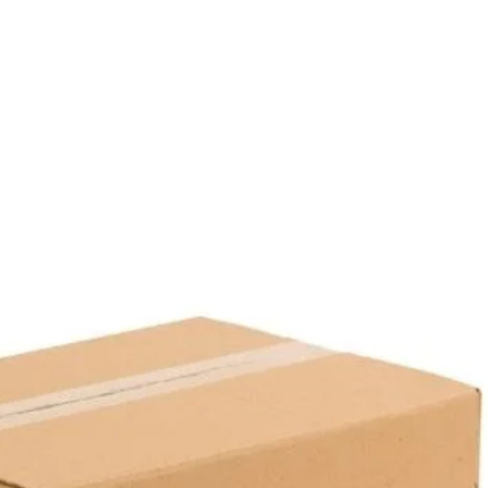
Taban Rengi:
Siyah
Kapak Rengi:
Şeffaf
Paket İçi Adet:
50 Adet