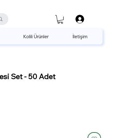
satis@unalpak.com
655 50 85
Kolili Ürünler
İletişim
si Set - 50 Adet