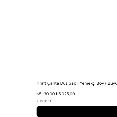
Kraft Çanta Düz Saplı Yemekçi Boy ( Büyü
Normal Fiyat
İndirimli Fiyat
₺5.130,00
₺5.025,00
KDV dahil