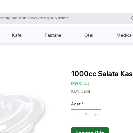
0 (531) 
Kafe
Pastane
Otel
Medikal
1000cc Salata Kase
Fiyat
₺905,00
KDV dahil
Adet
*