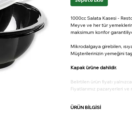
Sepete Ekle
1000cc Salata Kasesi - Resto
Meyve ve her tür yemeklerini
maksimum konfor garantiliy
Mikrodalgaya girebilen, ısıya 
Müşterilerinizin yemeğini taş
Kapak ürüne dahildir.
Belirtilen ürün fiyatı yalnızc
Fiyatlarımız pazaryerleri ve 
ÜRÜN BİLGİSİ
Madde:
POLİPROPİLEN
Hacım:
1000cc