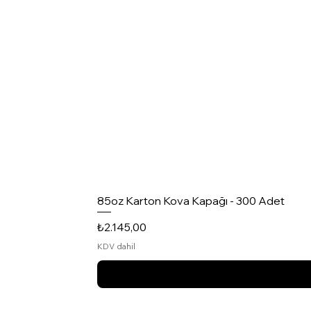
85oz Karton Kova Kapağı - 300 Adet
Fiyat
₺2.145,00
KDV dahil