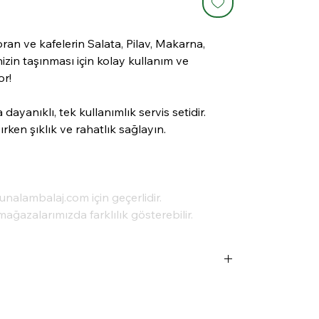
ran ve kafelerin Salata, Pilav, Makarna,
zin taşınması için kolay kullanım ve
or!
dayanıklı, tek kullanımlık servis setidir.
ırken şıklık ve rahatlık sağlayın.
aunalambalaj.com için geçerlidir.
mağazalarımızda farklılık gösterebilir.