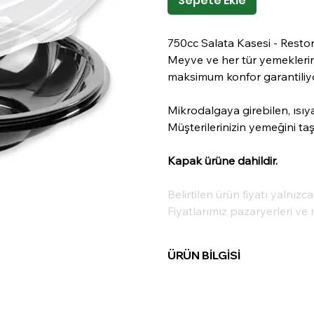
Sepete Ekle
750cc Salata Kasesi - Restor
Meyve ve her tür yemeklerini
maksimum konfor garantiliy
Mikrodalgaya girebilen, ısıya 
Müşterilerinizin yemeğini taş
Kapak ürüne dahildir.
Belirtilen ürün fiyatı yalnızc
Fiyatlarımız pazaryerleri ve 
ÜRÜN BİLGİSİ
Madde:
POLİPROPİLEN
Hacım:
750cc