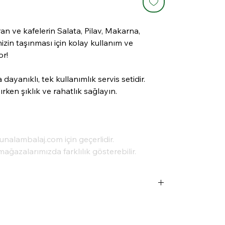
an ve kafelerin Salata, Pilav, Makarna,
zin taşınması için kolay kullanım ve
or!
dayanıklı, tek kullanımlık servis setidir.
ırken şıklık ve rahatlık sağlayın.
aunalambalaj.com için geçerlidir.
mağazalarımızda farklılık gösterebilir.