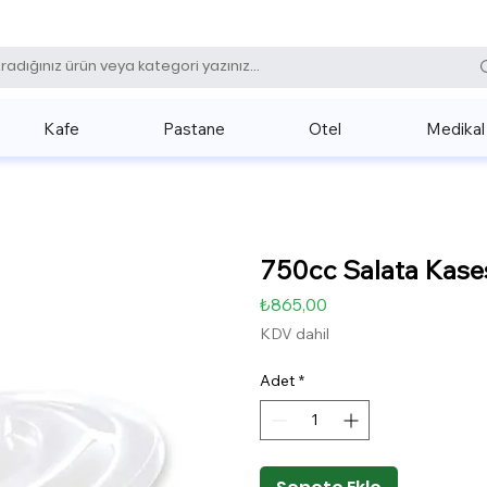
0 (531) 
Kafe
Pastane
Otel
Medikal
750cc Salata Kases
Fiyat
₺865,00
KDV dahil
Adet
*