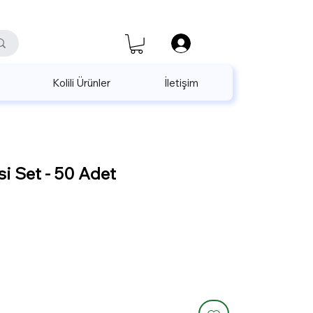
satis@unalpak.com
655 50 85
Kolili Ürünler
İletişim
i Set - 50 Adet