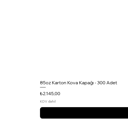
85oz Karton Kova Kapağı - 300 Adet
Fiyat
₺2.145,00
KDV dahil