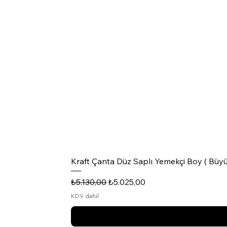
Kraft Çanta Düz Saplı Yemekçi Boy ( Büyü
Normal Fiyat
İndirimli Fiyat
₺5.130,00
₺5.025,00
KDV dahil