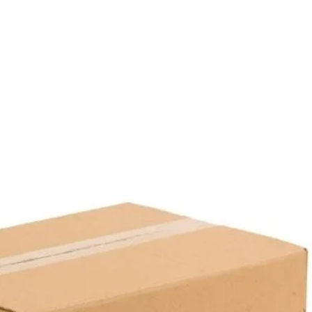
Taban Rengi:
Siyah
Kapak Rengi:
Şeffaf
Paket İçi Adet:
50 Adet