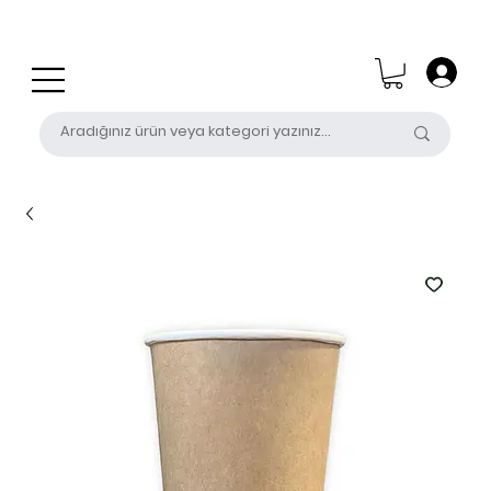
0 (531) 655 50 85
satis@unalpak.com