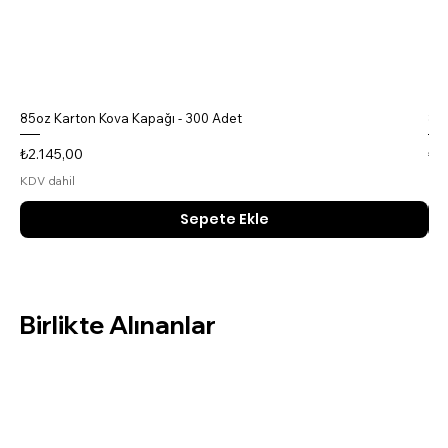
85oz Karton Kova Kapağı - 300 Adet
85o
Fiyat
Fiy
₺2.145,00
₺4
KDV dahil
KDV
Sepete Ekle
Birlikte Alınanlar