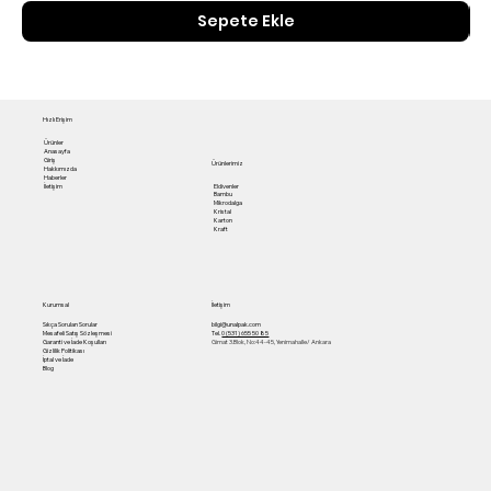
Sepete Ekle
Hızlı Erişim
Ürünler
Anasayfa
Giriş
Ürünlerimiz
Hakkımızda
Haberler
Eldivenler
İletişim
Bambu
Mikrodalga
Kristal
Karton
Kraft
Kurumsal
İletişim
Sıkça Sorulan Sorular
bilgi@unalpak.com
Mesafeli Satış Sözleşmesi
Tel.
0 (531) 655 50 85
Garanti ve İade Koşulları
Gimat 3.Blok, No:44-45, Yenimahalle/ Ankara
Gizlilik Politikası
İptal ve İade
Blog