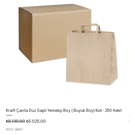
Kraft Çanta Düz Saplı Yemekçi Boy ( Büyük Boy) Koli - 250 Adet
5 B
Normal Fiyat
İndirimli Fiyat
No
₺5.130,00
₺5.025,00
₺4
KDV dahil
KDV