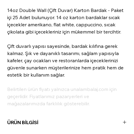
14oz Double Wall (Çift Duvar) Karton Bardak - Paket
içi 25 Adet bulunuyor. 14 oz karton bardaklar sıcak
içecekler amerikano, flat white, cappuccino, sıcak
çikolata gibi içecekleriniz için mükemmel bir tercihtir.
Çift duvarlı yapısı sayesinde, bardak kılıfına gerek
kalmaz. Şık ve dayanıklı tasarımı, sağlam yapısıyla
kafeler, çay ocakları ve restoranlarda içeceklerinizi
güvenle sunarken müşterilerinize hem pratik hem de
estetik bir kullanım sağlar.
Belirtilen ürün fiyatı yalnızca unalambalaj.com için
geçerlidir. Fiyatlarımız pazaryerleri ve
mağazalarımızda farklılık gösterebilir.
ÜRÜN BİLGİSİ