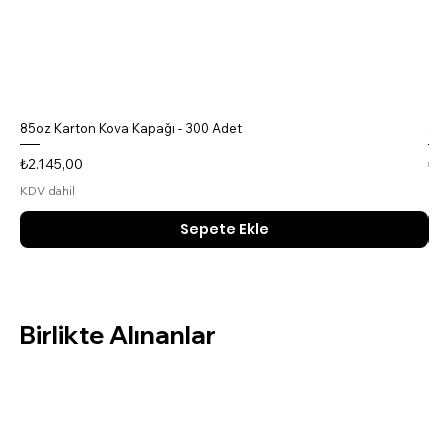
85oz Karton Kova Kapağı - 300 Adet
85o
Fiyat
Fiy
₺2.145,00
₺4
KDV dahil
KDV
Sepete Ekle
Birlikte Alınanlar