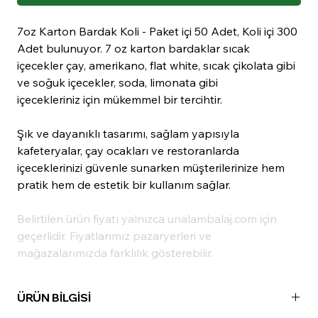
7oz Karton Bardak Koli - Paket içi 50 Adet, Koli içi 300
Adet bulunuyor. 7 oz karton bardaklar sıcak
içecekler çay, amerikano, flat white, sıcak çikolata gibi
ve soğuk içecekler, soda, limonata gibi
içecekleriniz için mükemmel bir tercihtir.
Şık ve dayanıklı tasarımı, sağlam yapısıyla
kafeteryalar, çay ocakları ve restoranlarda
içeceklerinizi güvenle sunarken müşterilerinize hem
pratik hem de estetik bir kullanım sağlar.
Belirtilen ürün fiyatı yalnızca unalambalaj.com için
geçerlidir. Fiyatlarımız pazaryerleri ve
mağazalarımızda farklılık gösterebilir.
ÜRÜN BİLGİSİ