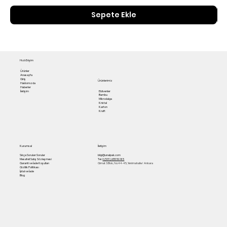
Sepete Ekle
Hızlı Erişim
Ürünler
Anasayfa
Giriş
Ürünlerimiz
Hakkımızda
Haberler
Eldivenler
İletişim
Bambu
Mikrodalga
Kristal
Karton
Kraft
Kurumsal
İletişim
Sıkça Sorulan Sorular
bilgi@unalpak.com
Mesafeli Satış Sözleşmesi
Tel.
0 (531) 655 50 85
Garanti ve İade Koşulları
Gimat 3.Blok, No:44-45, Yenimahalle/ Ankara
Gizlilik Politikası
İptal ve İade
Blog