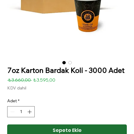
7oz Karton Bardak Koli - 3000 Adet
Normal
İndirimli
 ₺3.660,00 
₺3.595,00
Fiyat
Fiyat
KDV dahil
Adet
*
Sepete Ekle