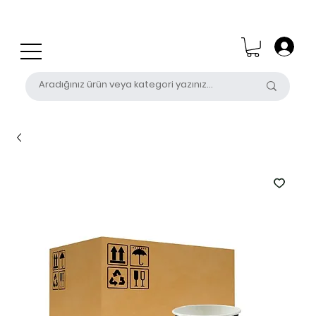
0 (531) 655 50 85
satis@unalpak.com