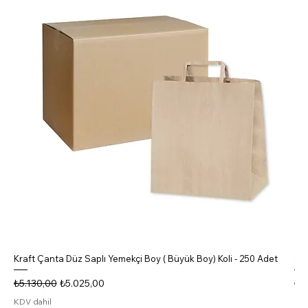
Kraft Çanta Düz Saplı Yemekçi Boy ( Büyük Boy) Koli - 250 Adet
5 B
Normal Fiyat
İndirimli Fiyat
No
₺5.130,00
₺5.025,00
₺4
KDV dahil
KDV