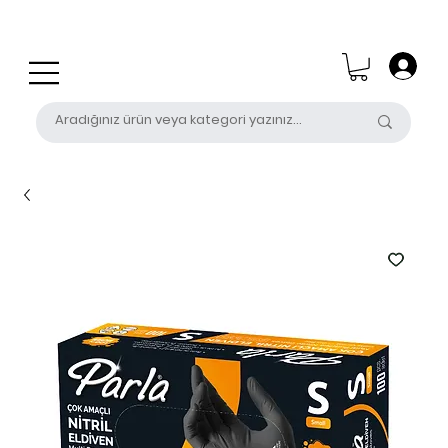
0 (531) 655 50 85
satis@unalpak.com