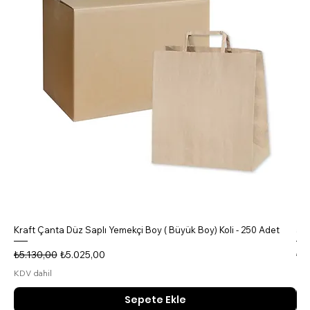
Kraft Çanta Düz Saplı Yemekçi Boy ( Büyük Boy) Koli - 250 Adet
5 B
Normal Fiyat
İndirimli Fiyat
No
₺5.130,00
₺5.025,00
₺4
KDV dahil
KDV
Sepete Ekle