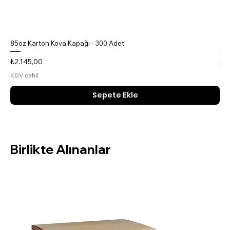
85oz Karton Kova Kapağı - 300 Adet
85o
Fiyat
Fiy
₺2.145,00
₺4
KDV dahil
KDV
Sepete Ekle
Birlikte Alınanlar