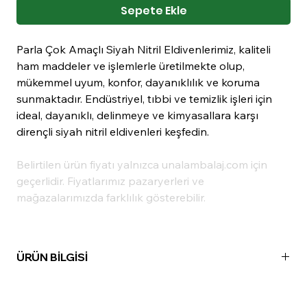
Sepete Ekle
Parla Çok Amaçlı Siyah Nitril Eldivenlerimiz, kaliteli
ham maddeler ve işlemlerle üretilmekte olup,
mükemmel uyum, konfor, dayanıklılık ve koruma
sunmaktadır. Endüstriyel, tıbbi ve temizlik işleri için
ideal, dayanıklı, delinmeye ve kimyasallara karşı
dirençli siyah nitril eldivenleri keşfedin.
Belirtilen ürün fiyatı yalnızca unalambalaj.com için
geçerlidir. Fiyatlarımız pazaryerleri ve
mağazalarımızda farklılık gösterebilir.
ÜRÜN BİLGİSİ
Madde:
Nitril
Renk:
Siyah