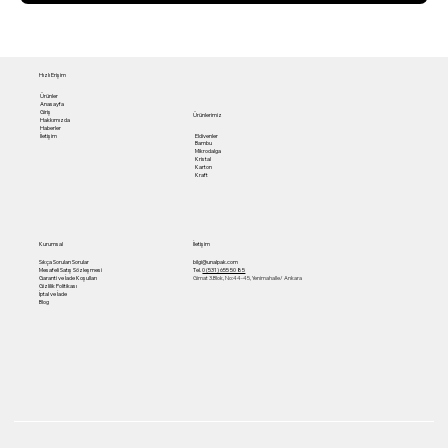
Hızlı Erişim
Ürünler
Anasayfa
Giriş
Ürünlerimiz
Hakkımızda
Haberler
Eldivenler
İletişim
Bambu
Mikrodalga
Kristal
Karton
Kraft
Kurumsal
İletişim
Sıkça Sorulan Sorular
bilgi@unalpak.com
Mesafeli Satış Sözleşmesi
Tel.
0 (531) 655 50 85
Garanti ve İade Koşulları
Gimat 3.Blok, No:44-45, Yenimahalle/ Ankara
Gizlilik Politikası
İptal ve İade
Blog