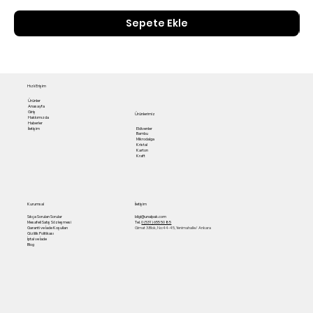
Sepete Ekle
Hızlı Erişim
Ürünler
Anasayfa
Giriş
Ürünlerimiz
Hakkımızda
Haberler
Eldivenler
İletişim
Bambu
Mikrodalga
Kristal
Karton
Kraft
Kurumsal
İletişim
Sıkça Sorulan Sorular
bilgi@unalpak.com
Mesafeli Satış Sözleşmesi
Tel.
0 (531) 655 50 85
Garanti ve İade Koşulları
Gimat 3.Blok, No:44-45, Yenimahalle/ Ankara
Gizlilik Politikası
İptal ve İade
Blog