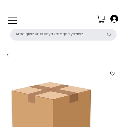
0 (531) 655 50 85
satis@unalpak.com