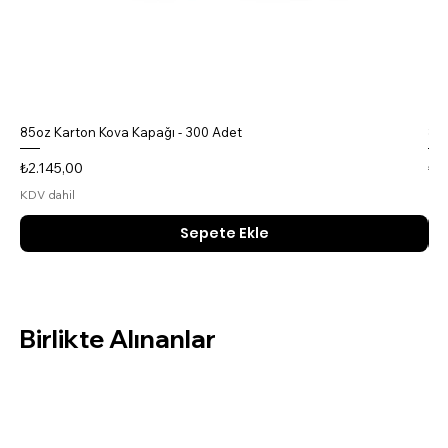
85oz Karton Kova Kapağı - 300 Adet
85o
Fiyat
Fiy
₺2.145,00
₺4
KDV dahil
KDV
Sepete Ekle
Birlikte Alınanlar