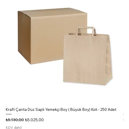
Kraft Çanta Düz Saplı Yemekçi Boy ( Büyük Boy) Koli - 250 Adet
5 B
Normal Fiyat
İndirimli Fiyat
No
₺5.130,00
₺5.025,00
₺4
KDV dahil
KDV