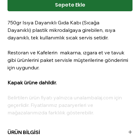
Sepete Ekle
750gr Isıya Dayanıklı Gıda Kabı (Sıcağa
Dayanıklı) plastik mikrodalgaya girebilen, ısıya
dayanıklı, tek kullanımlık sıcak servis setidir.
Restoran ve Kafelerin makarna, ızgara et ve tavuk
gibi ürünlerini paket servisle müşterilerine gönderimi
için uygundur.
Kapak ürüne dahildir.
Belirtilen ürün fiyatı yalnızca unalambalaj.com için
geçerlidir. Fiyatlarımız pazaryerleri ve
mağazalarımızda farklılık gösterebilir.
ÜRÜN BİLGİSİ