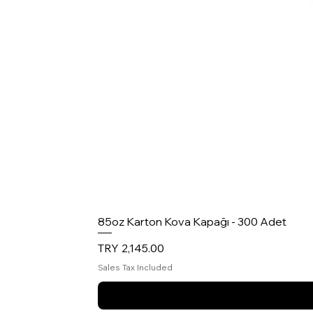
85oz Karton Kova Kapağı - 300 Adet
Price
TRY 2,145.00
Sales Tax Included