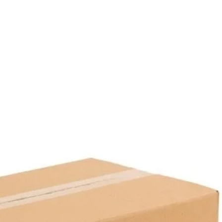
Hacim:
1300cc
Çap:
19cm ø
Yükseklik:
6.5cm
Koli İçi Adet:
300 Adet