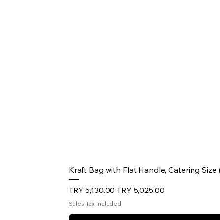
Kraft Bag with Flat Handle, Catering Size
Regular Price
Sale Price
TRY 5,130.00
TRY 5,025.00
Sales Tax Included