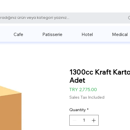
0 (531) 
Cafe
Patisserie
Hotel
Medical
1300cc Kraft Karto
Adet
Price
TRY 2,775.00
Sales Tax Included
Quantity
*