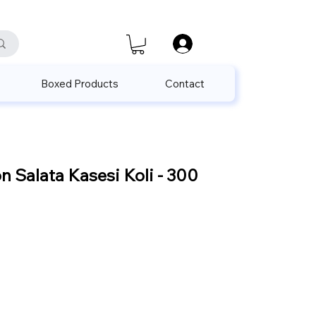
satis@unalpak.com
655 50 85
Boxed Products
Contact
n Salata Kasesi Koli - 300