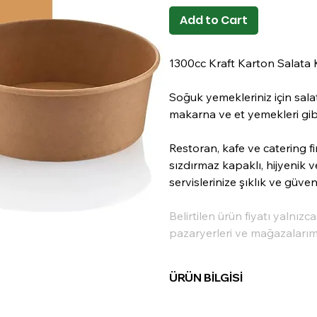
Add to Cart
1300cc Kraft Karton Salata K
Soğuk yemekleriniz için salat
makarna ve et yemekleri gibi 
Restoran, kafe ve catering fi
sızdırmaz kapaklı, hijyenik ve
servislerinize şıklık ve güve
Belirtilen ürün fiyatı yalnızc
pazaryerleri ve mağazalarımız
ÜRÜN BİLGİSİ
Madde:
Kraft