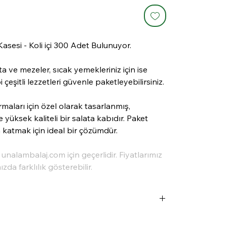
asesi - Koli içi 300 Adet Bulunuyor.
a ve mezeler, sıcak yemekleriniz için ise
çeşitli lezzetleri güvenle paketleyebilirsiniz.
rmaları için özel olarak tasarlanmış,
 yüksek kaliteli bir salata kabıdır. Paket
n katmak için ideal bir çözümdür.
a unalambalaj.com için geçerlidir. Fiyatlarımız
da farklılık gösterebilir.